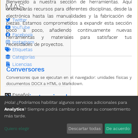
Bienvenido a nuestra sección de herramientas. Aquí
MÁS
encontrarás recursos para diferentes disciplinas, desde la
electrónica hasta las manualidades y la fabricación de
Twitter
piezas. Estamos comprometidos a expandir esta sección
YouTube
poco a poco, añadiendo continuamente nuevas
Facebook
herramientas y materiales para satisfacer tus
Instagram
necesidades de proyectos.
Etiquetas
Categorías
Licencias
Conversores
Conversores que se ejecutan en el navegador: unidades físicas y
documentos DOCX a HTML o Markdown.
Idioma
Herramientas visuales
Tema
¡Hola! ¿Podríamos habilitar algunos servicios adicionales para
Sección de herramientas visuales.
Analytics
? Siempre podrá cambiar o retirar su consentimiento
Borrar Historial
más tarde.
Herramientas para electrónica
Copyright © 2026 3D Pellet
Sección de herramientas para electrónica.
Quiero elegir
Descartar todas
De acuerdo