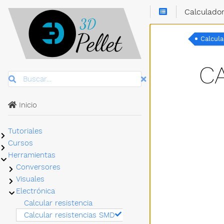
Calculado
Calcul
C
Buscar
Inicio
Tutoriales
Submenú Tutoriales
Cursos
Submenú Cursos
Herramientas
Submenú Herramientas
Conversores
Submenú Conversores
Visuales
Submenú Visuales
Electrónica
Submenú Electrónica
Calcular resistencia
Calcular resistencias SMD