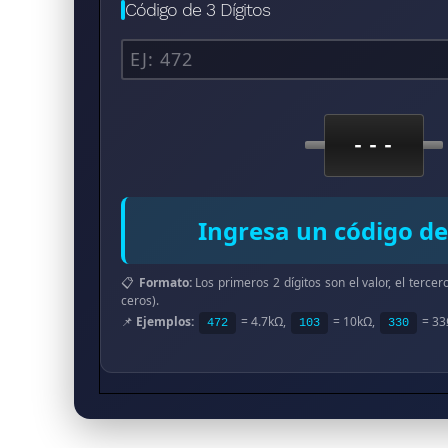
Código de 3 Dígitos
---
Ingresa un código de 
📋
Formato:
Los primeros 2 dígitos son el valor, el terce
ceros).
📌
Ejemplos:
= 4.7kΩ,
= 10kΩ,
= 33
472
103
330