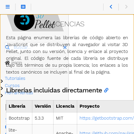
LICENCIAS
Esta página enumera las librerías de código abierto en
JavaScript que se distribuyen al navegador al visitar 3D
Buscar
Pellet, junto con su versión, licencia y enlace al proyecto
original. El código fuente de cada librería se distribuye
Inicio
bajo los términos de su propia licencia; los enlaces a los
textos canónicos se incluyen al final de la página.
Tutoriales
Submenú Tutoriales
Cursos
Submenú Cursos
Librerías incluidas directamente
Herramientas
Submenú Herramientas
MÁS
Librería
Versión
Licencia
Proyecto
Bootstrap
5.3.3
MIT
https://getbootstrap.com/
Twitter
YouTube
lite-
Apache-
https://github.com/pauliris