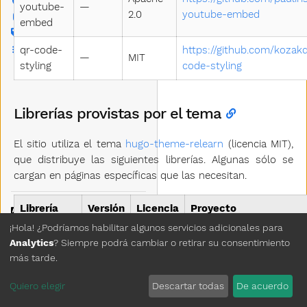
Facebook
youtube-
—
2.0
youtube-embed
Instagram
embed
Etiquetas
qr-code-
https://github.com/kozak
Categorías
—
MIT
styling
code-styling
Licencias
Librerías provistas por el tema
El sitio utiliza el tema
hugo-theme-relearn
(licencia MIT),
que distribuye las siguientes librerías. Algunas sólo se
cargan en páginas específicas que las necesitan.
Librería
Versión
Licencia
Proyecto
Idioma
Tema
¡Hola! ¿Podríamos habilitar algunos servicios adicionales para
hugo-
https://github.com/McS
Analytics
? Siempre podrá cambiar o retirar su consentimiento
Borrar Historial
theme-
—
MIT
más tarde.
theme-relearn
relearn
Copyright © 2026 3D Pellet
Quiero elegir
Descartar todas
De acuerdo
clipboard.js
2.0.4
MIT
https://clipboardjs.com/